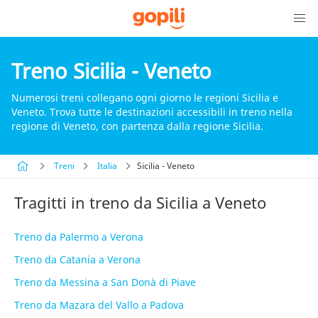
Treno Sicilia - Veneto
Numerosi treni collegano ogni giorno le regioni Sicilia e
Veneto. Trova tutte le destinazioni accessibili in treno nella
regione di Veneto, con partenza dalla regione Sicilia.
Treni
Italia
Sicilia - Veneto
Tragitti in treno da Sicilia a Veneto
Treno da Palermo a Verona
Treno da Catania a Verona
Treno da Messina a San Donà di Piave
Treno da Mazara del Vallo a Padova