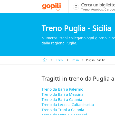
Cerca un bigliett
Treno. Autobus. Carpool
Treno Puglia - Sicilia
Numerosi treni collegano ogni giorno le regi
dalla regione Puglia.
Treni
Italia
Puglia - Sicilia
Tragitti in treno da Puglia a 
Treno da Bari a Palermo
Treno da Bari a Messina
Treno da Bari a Catania
Treno da Lecce a Caltanissetta
Treno da Trani a Catania
Treno da Foggia a Trapani