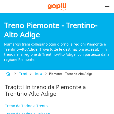
Treno Piemonte - Trentino-
Alto Adige
Numerosi treni collegano ogni giorno le regioni Piemonte e
Trentino-Alto Adige. Trova tutte le destinazioni accessibili in
treno nella regione di Trentino-Alto Adige, con partenza dalla
regione Piemonte.
Treni
Italia
Piemonte - Trentino-Alto Adige
Tragitti in treno da Piemonte a
Trentino-Alto Adige
Treno da Torino a Trento
Treno da Torino a Bolzano