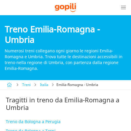
Treno Emilia-Romagna -
Umbria
Numerosi treni collegano ogni giorno le regioni Emilia-
Romagna e Umbria. Trova tutte le destinazioni accessibili in
treno nella regione di Umbria, con partenza dalla regione
Emilia-Romagna.
Treni
Italia
Emilia-Romagna - Umbria
Tragitti in treno da Emilia-Romagna a
Umbria
Treno da Bologna a Perugia
Treno da Bologna a Terni