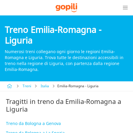
Treno Emilia-Romagna -
Liguria
Numerosi treni collegano ogni giorno le regioni Emilia-
Romagna e Liguria. Trova tutte le destinazioni accessibili in
treno nella regione di Liguria, con partenza dalla regione
Emilia-Romagna.
Treni
Italia
Emilia-Romagna - Liguria
Tragitti in treno da Emilia-Romagna a
Liguria
Treno da Bologna a Genova
Treno da Bologna a La Spezia