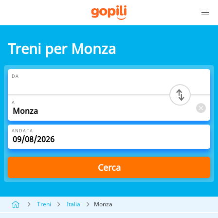
Treni per Monza
DA
A
ANDATA
Cerca
Treni
Italia
Monza