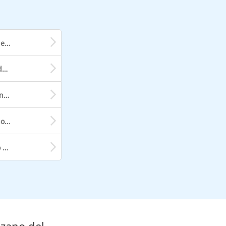
Treno da Milano a Desenzano del Garda
Treno da Brescia a Desenzano del Garda
Treno da Cesenatico a Desenzano del Garda
Treno da Agrigento a Desenzano del Garda
Treno da Chivasso a Desenzano del Garda