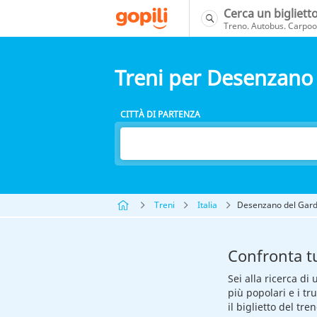
Cerca un bigliett
Treno. Autobus. Carpool
Treni per Desenzano
CITTÀ DI PARTENZA
Treni
Italia
Desenzano del Gar
Confronta tu
Sei alla ricerca di
più popolari e i tr
il biglietto del t