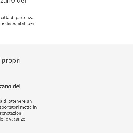
nzano del
città di partenza.
ie disponibili per
 propri
nzano del
tà di ottenere un
sportatori mette in
prenotazioni
delle vacanze