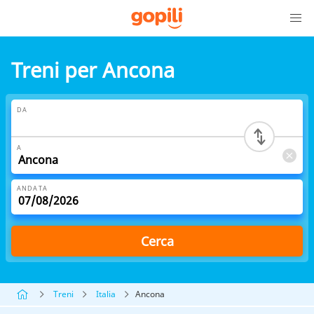
Treni per Ancona
DA
A
ANDATA
Cerca
Treni
Italia
Ancona