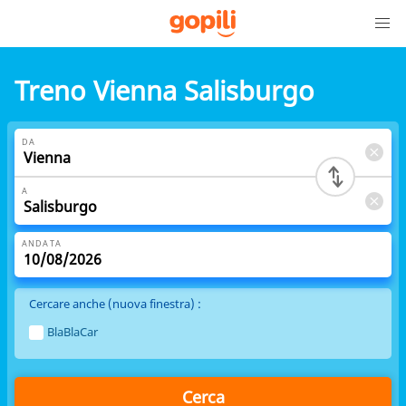
Treno Vienna Salisburgo
DA
A
ANDATA
Cercare anche (nuova finestra) :
BlaBlaCar
Cerca