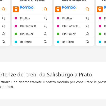
FlixBus
FlixBus
F
BlaBlaCar Bus
BlaBlaCar Bus
BlaBlaCar
BlaBlaCar
B
In aereo
In aereo
I
tenze dei treni da Salisburgo a Prato
fettuare una ricerca tramite il nostro modulo per consultare le pro
 a Prato.