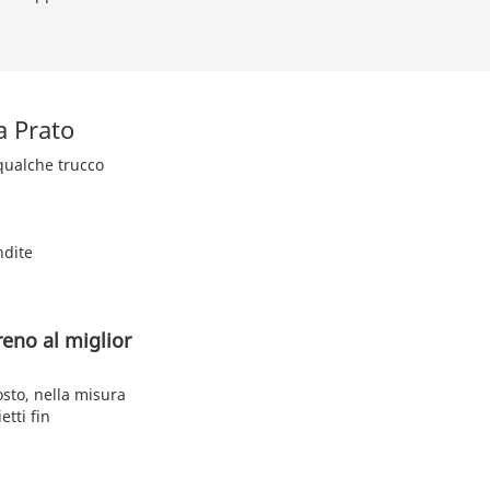
a Prato
 qualche trucco
ndite
reno al miglior
osto, nella misura
etti fin