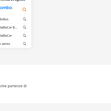
lixBus
BlaBlaCar Bus
laBlaCar
n aereo
ssime partenze di