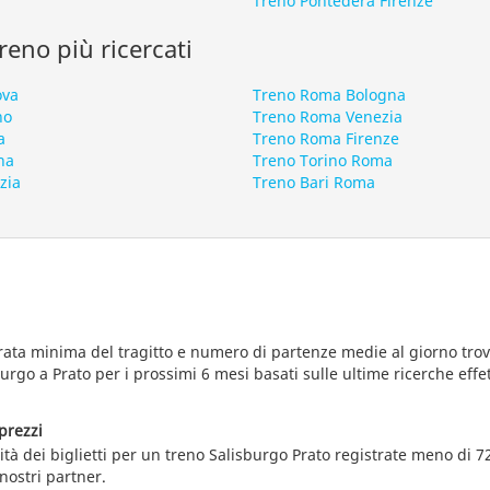
Treno Pontedera Firenze
 treno più ricercati
ova
Treno Roma Bologna
no
Treno Roma Venezia
a
Treno Roma Firenze
na
Treno Torino Roma
zia
Treno Bari Roma
rata minima del tragitto e numero di partenze medie al giorno trova
urgo a Prato per i prossimi 6 mesi basati sulle ultime ricerche effe
prezzi
lità dei biglietti per un treno Salisburgo Prato registrate meno di 72
 nostri partner.