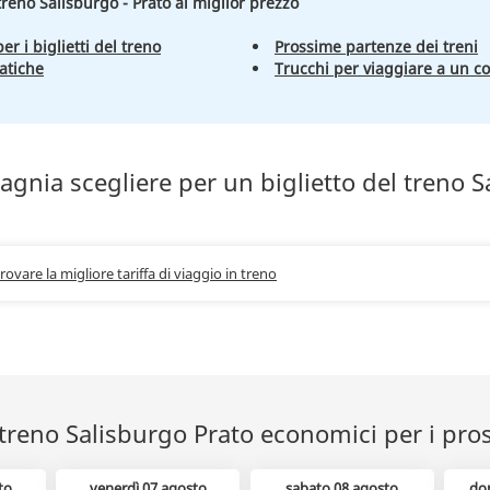
 treno Salisburgo - Prato al miglior prezzo
er i biglietti del treno
Prossime partenze dei treni
atiche
Trucchi per viaggiare a un c
gnia scegliere per un biglietto del treno S
trovare la migliore tariffa di viaggio in treno
l treno Salisburgo Prato economici per i pro
to
venerdì 07 agosto
sabato 08 agosto
do