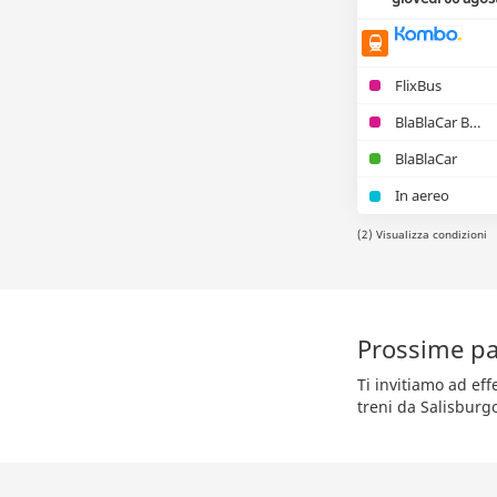
FlixBus
BlaBlaCar Bus
BlaBlaCar
In aereo
(2) Visualizza condizioni
Prossime par
Ti invitiamo ad ef
treni da Salisburgo