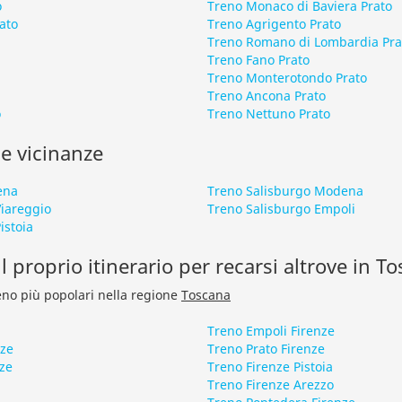
o
Treno Monaco di Baviera Prato
ato
Treno Agrigento Prato
Treno Romano di Lombardia Pra
Treno Fano Prato
Treno Monterotondo Prato
Treno Ancona Prato
o
Treno Nettuno Prato
le vicinanze
ena
Treno Salisburgo Modena
Viareggio
Treno Salisburgo Empoli
istoia
l proprio itinerario per recarsi altrove in T
treno più popolari nella regione
Toscana
Treno Empoli Firenze
nze
Treno Prato Firenze
nze
Treno Firenze Pistoia
Treno Firenze Arezzo