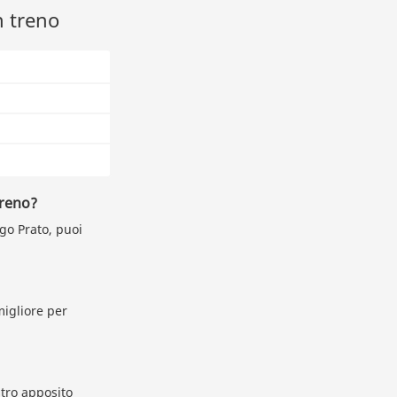
n treno
treno?
go Prato, puoi
 migliore per
stro apposito