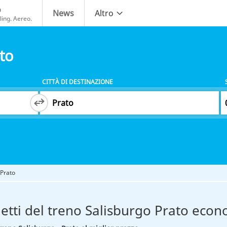
o
News
Altro
ing. Aereo.
to
CITTÀ DI DESTINAZIONE
 Prato
ietti del treno Salisburgo Prato econ