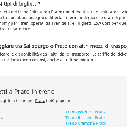
 tipi di biglietti?
glietti del treno Salisburgo Prato: non dimenticare di valutare le va
a tu non abbia bisogno di libertà in termini di giorni e orari di part
nomy per i treni operati da Trenitalia, e i biglietti Low Cost per quel
rai risparmiare.
ggiare tra Salisburgo e Prato con altri mezzi di trasp
care le disponibilità degli altri tipi di trasporto? Le tariffe dei ticket
rivelarsi meno costosi, anche all'ultimo minuto.
etti a Prato in treno
ragitti in treno per
Prato
i più popolari
o
Treno Voghera Prato
to
Treno Riccione Prato
Treno Cremona Prato