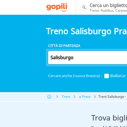
Cerca un bigliett
Treno. Autobus. Carpool
Treno Salisburgo Pra
CITTÀ DI PARTENZA
Cercare anche (nuova finestra) :
BlaBlaCar
Treni
a Prato
Treni Salisburgo -
Trova bigl