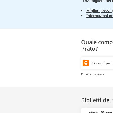
Trova
biglietti del
Migliori prezzi p
Informazioni pr
Quale compa
Prato?
Clicca qui per 
(1) Vedi condizioni
Biglietti de
giovedì 06 agos