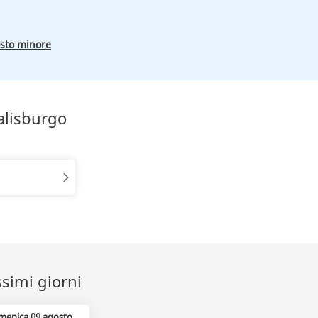
osto minore
alisburgo
ssimi giorni
menica 09 agosto