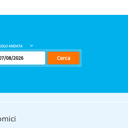
Cerca
omici