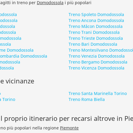
ragitti in treno per
Domodossola
i più popolari
odossola
Treno Spoleto Domodossola
odossola
Treno Ancona Domodossola
dossola
Treno Mâcon Domodossola
odossola
Treno Trani Domodossola
omodossola
Treno Trieste Domodossola
ssola
Treno Bari Domodossola
rme Domodossola
Treno Montesilvano Domodosso
Lombardia Domodossola
Treno Venezia Domodossola
omodossola
Treno Bergamo Domodossola
dossola
Treno Vicenza Domodossola
le vicinanze
o
Treno Santa Marinella Torino
a Torino
Treno Roma Biella
l proprio itinerario per recarsi altrove in P
treno più popolari nella regione
Piemonte