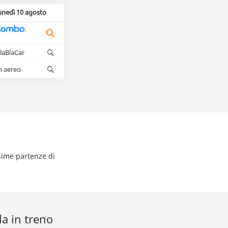
unedì 10 agosto
laBlaCar
n aereo
ssime partenze di
a in treno