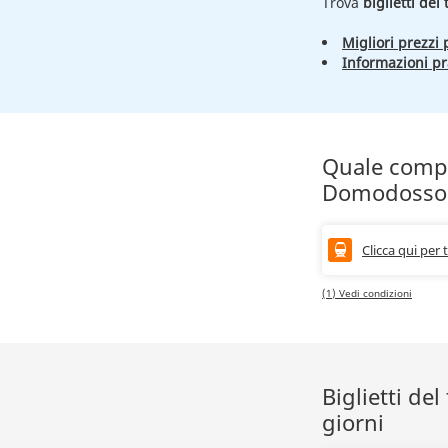
Trova
biglietti de
Migliori prezzi p
Informazioni pr
Quale compa
Domodosso
Clicca qui per 
(1) Vedi condizioni
Biglietti d
giorni