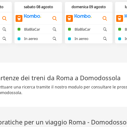
to
sabato 08 agosto
domenica 09 agosto
l
BlaBlaCar
BlaBlaCar
B
In aereo
In aereo
I
rtenze dei treni da Roma a Domodossola
fettuare una ricerca tramite il nostro modulo per consultare le pro
omodossola.
 pratiche per un viaggio Roma - Domodossol