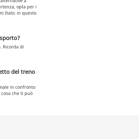
alternative a
artenza, opta per i
ni Italo: in questo
asporto?
. Ricorda di
etto del treno
rmale in confronto
, cosa che ti può