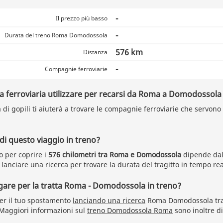
-
Il prezzo più basso
-
Durata del treno Roma Domodossola
576 km
Distanza
-
Compagnie ferroviarie
ferroviaria utilizzare per recarsi da Roma a Domodossola 
a di gopili ti aiuterà a trovare le compagnie ferroviarie che servono
 di questo viaggio in treno?
o per coprire i
576 chilometri tra Roma e Domodossola
dipende dall
anciare una ricerca per trovare la durata del tragitto in tempo rea
are per la tratta Roma - Domodossola in treno?
per il tuo spostamento
lanciando una ricerca
Roma Domodossola tram
 Maggiori informazioni sul
treno Domodossola Roma
sono inoltre di