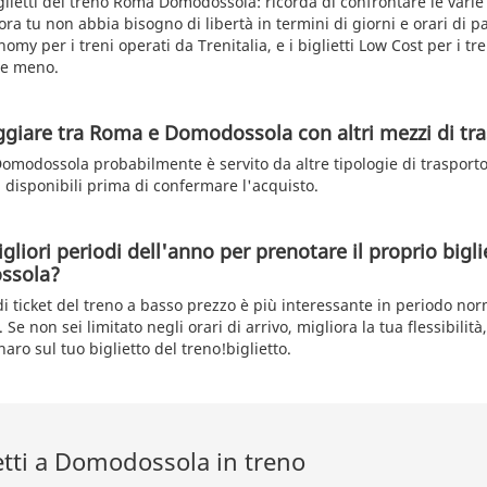
glietti del treno Roma Domodossola: ricorda di confrontare le varie 
ra tu non abbia bisogno di libertà in termini di giorni e orari di p
omy per i treni operati da Trenitalia, e i biglietti Low Cost per i tre
re meno.
aggiare tra Roma e Domodossola con altri mezzi di tr
omodossola probabilmente è servito da altre tipologie di trasporto
tti disponibili prima di confermare l'acquisto.
gliori periodi dell'anno per prenotare il proprio bigli
ssola?
 di ticket del treno a basso prezzo è più interessante in periodo no
 Se non sei limitato negli orari di arrivo, migliora la tua flessibilità
aro sul tuo biglietto del treno!biglietto.
retti a Domodossola in treno