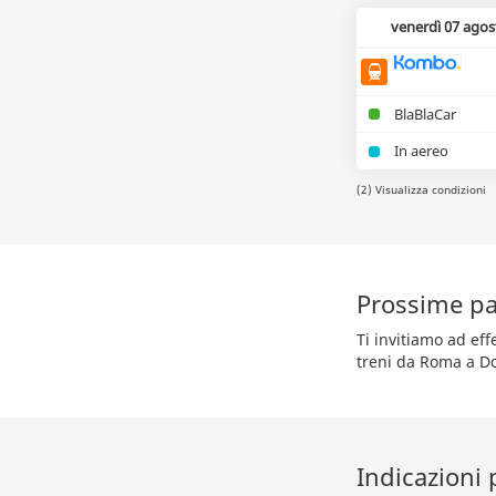
venerdì 07 agos
BlaBlaCar
In aereo
(2) Visualizza condizioni
Prossime pa
Ti invitiamo ad ef
treni da Roma a D
Indicazioni