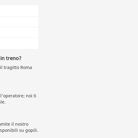
in treno?
 il tragitto Roma
'operatore; noi ti
le.
ite il nostro
sponibili su gopili.