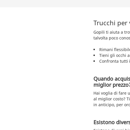
Trucchi per
Gopili ti aiuta a 
talvolta poco conos
Rimani flessibil
Tieni gli occhi 
Confronta tutti i
Quando acquist
miglior prezzo
Hai voglia di fare
al miglior costo? T
in anticipo, per ord
Esistono diversi