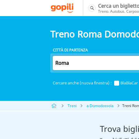
Cerca un bigliett
Treno. Autobus. Carpool
Treno Roma Domodo
CITTÀ DI PARTENZA
Cercare anche (nuova finestra) :
BlaBlaCar
Treni
a Domodossola
Treni Ro
Trova big