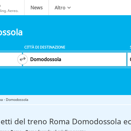
o
News
Altro
ing. Aereo.
ssola
CITTÀ DI DESTINAZIONE
ma - Domodossola
lietti del treno Roma Domodossola e