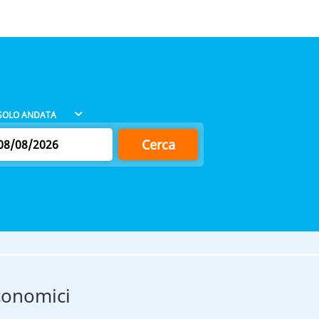
Cerca
conomici