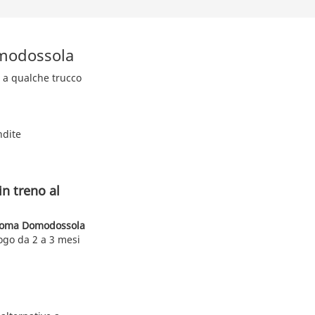
omodossola
e a qualche trucco
ndite
n treno al
Roma Domodossola
uogo da 2 a 3 mesi