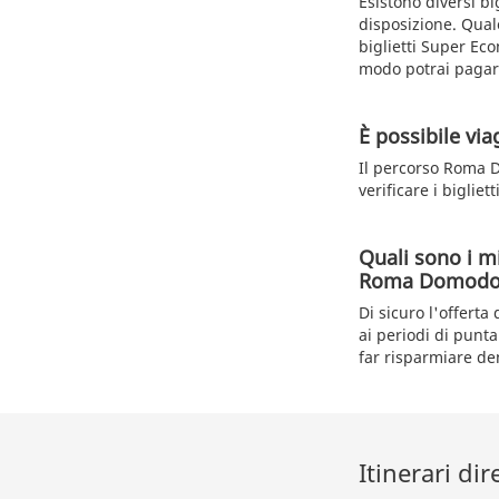
Esistono diversi bi
disposizione. Qualo
biglietti Super Econ
modo potrai paga
È possibile vi
Il percorso Roma D
verificare i biglie
Quali sono i mi
Roma Domodo
Di sicuro l'offerta
ai periodi di punta.
far risparmiare den
Itinerari di