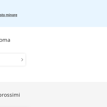
osto minore
Roma
prossimi