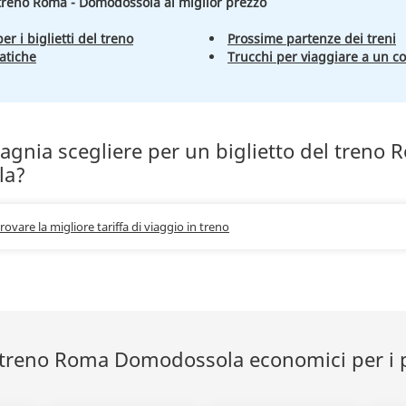
l treno Roma - Domodossola al miglior prezzo
er i biglietti del treno
Prossime partenze dei treni
atiche
Trucchi per viaggiare a un c
gnia scegliere per un biglietto del treno 
la?
trovare la migliore tariffa di viaggio in treno
el treno Roma Domodossola economici per i 