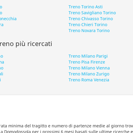
o
Treno Torino Asti
o
Treno Savigliano Torino
onecchia
Treno Chivasso Torino
ra
Treno Chieri Torino
Treno Novara Torino
 treno più ricercati
no
Treno Milano Parigi
ma
Treno Pisa Firenze
no
Treno Milano Vienna
li
Treno Milano Zurigo
i
Treno Roma Venezia
rata minima del tragitto e numero di partenze medie al giorno trova
a Domodossola per i prossimi 6 mesi basati sulle ultime ricerche e