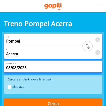
Treno Pompei Acerra
DA
A
ANDATA
Cercare anche (nuova finestra) :
BlaBlaCar
Cerca