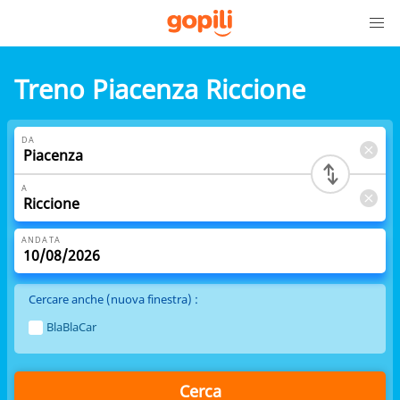
Treno Piacenza Riccione
DA
A
ANDATA
Cercare anche (nuova finestra) :
BlaBlaCar
Cerca