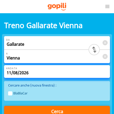
Treno Gallarate Vienna
DA
A
ANDATA
Cercare anche (nuova finestra) :
BlaBlaCar
Cerca