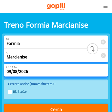
Treno Formia Marcianise
DA
A
ANDATA
Cercare anche (nuova finestra) :
BlaBlaCar
Cerca