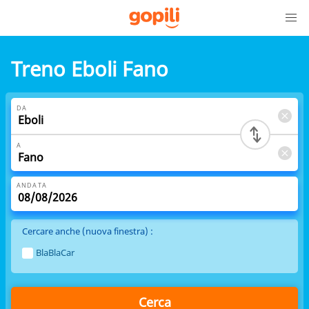
Treno Eboli Fano
DA
A
ANDATA
Cercare anche (nuova finestra) :
BlaBlaCar
Cerca