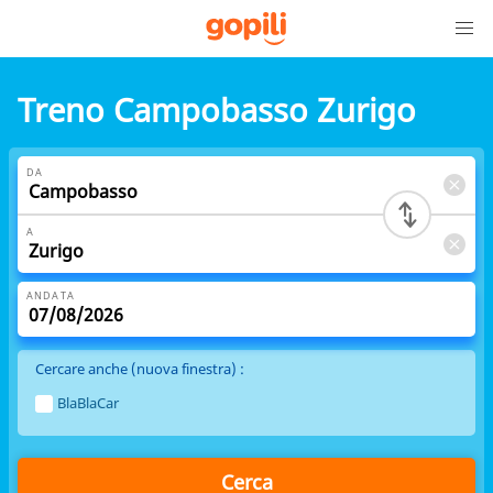
Treno Campobasso Zurigo
DA
A
ANDATA
Cercare anche (nuova finestra) :
BlaBlaCar
Cerca