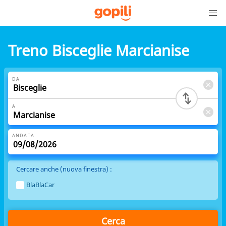
Treno Bisceglie Marcianise
DA
A
ANDATA
Cercare anche (nuova finestra) :
BlaBlaCar
Cerca