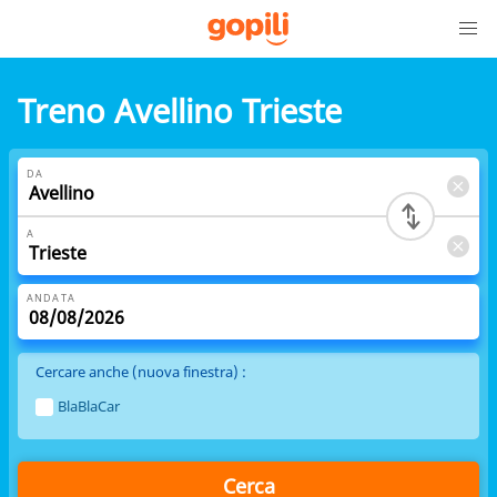
Treno Avellino Trieste
DA
A
ANDATA
Cercare anche (nuova finestra) :
BlaBlaCar
Cerca