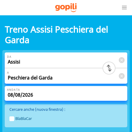
Treno Assisi Peschiera del
Garda
DA
A
ANDATA
Cercare anche (nuova finestra) :
BlaBlaCar