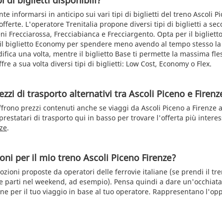
i di biglietti disponibili?
te informarsi in anticipo sui vari tipi di biglietti del treno Ascoli P
 offerte. L'operatore Trenitalia propone diversi tipi di biglietti a se
eni Frecciarossa, Frecciabianca e Frecciargento. Opta per il biglie
l biglietto Economy per spendere meno avendo al tempo stesso la p
fica una volta, mentre il biglietto Base ti permette la massima fless
fre a sua volta diversi tipi di biglietti: Low Cost, Economy o Flex.
zzi di trasporto alternativi tra Ascoli Piceno e Firenz
frono prezzi contenuti anche se viaggi da Ascoli Piceno a Firenze a
 prestatari di trasporto qui in basso per trovare l'offerta più intere
nze
.
oni per il mio treno Ascoli Piceno Firenze?
zioni proposte da operatori delle ferrovie italiane (se prendi il tre
 parti nel weekend, ad esempio). Pensa quindi a dare un'occhiata 
ne per il tuo viaggio in base al tuo operatore. Rappresentano l'opp