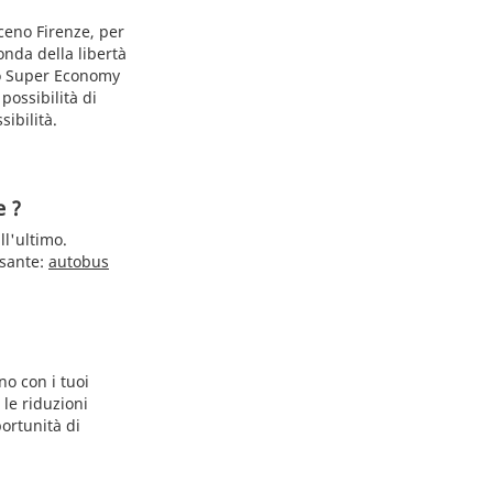
iceno Firenze, per
conda della libertà
tto Super Economy
ossibilità di
ibilità.
e ?
ll'ultimo.
ssante:
autobus
no con i tuoi
le riduzioni
ortunità di