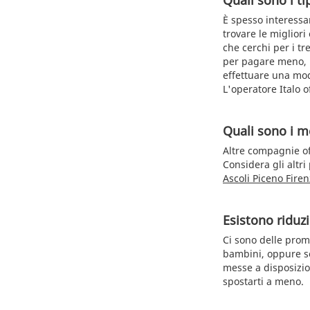
Quali sono i tip
È spesso interessan
trovare le migliori
che cerchi per i tr
per pagare meno, i
effettuare una modi
L'operatore Italo of
Quali sono i me
Altre compagnie of
Considera gli altri
Ascoli Piceno Fire
Esistono riduzi
Ci sono delle promo
bambini, oppure se
messe a disposizio
spostarti a meno.