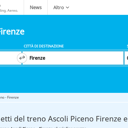
o
News
Altro
ing. Aereo.
Firenze
CITTÀ DI DESTINAZIONE
eno - Firenze
ietti del treno Ascoli Piceno Firenze