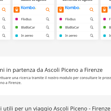
FlixBus
FlixBus
F
BlaBlaCar
BlaBlaCar
B
In aereo
In aereo
I
ni in partenza da Ascoli Piceno a Firenze
fettuare una ricerca tramite il nostro modulo per consultare le pro
eno a Firenze.
 utili per un viaggio Ascoli Piceno - Firenze