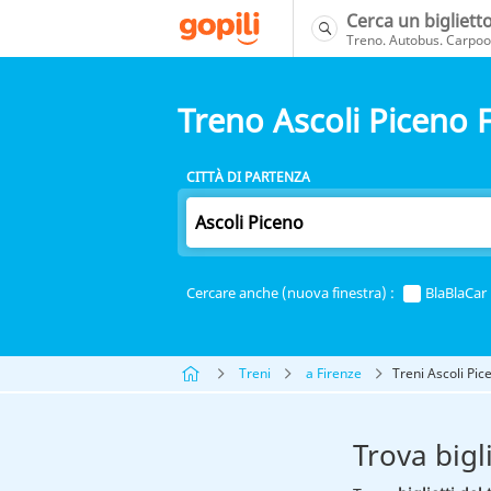
Cerca un bigliett
Treno. Autobus. Carpool
Treno Ascoli Piceno 
CITTÀ DI PARTENZA
Cercare anche (nuova finestra) :
BlaBlaCar
Treni
a Firenze
Treni Ascoli Pic
Trova bigl