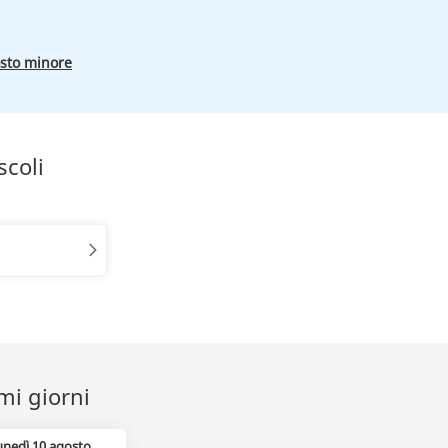
osto minore
scoli
imi giorni
unedì 10 agosto