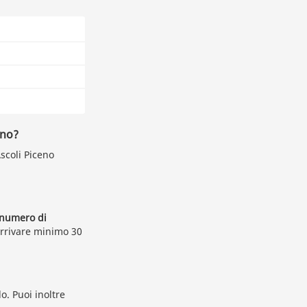
eno?
Ascoli Piceno
 numero di
arrivare minimo 30
o. Puoi inoltre