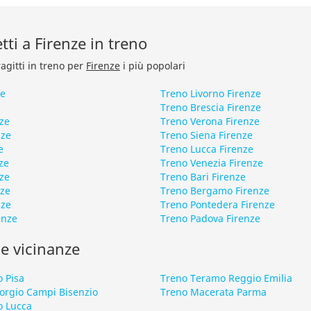
etti a Firenze in treno
ragitti in treno per
Firenze
i più popolari
ze
Treno Livorno Firenze
Treno Brescia Firenze
ze
Treno Verona Firenze
nze
Treno Siena Firenze
e
Treno Lucca Firenze
ze
Treno Venezia Firenze
nze
Treno Bari Firenze
nze
Treno Bergamo Firenze
nze
Treno Pontedera Firenze
enze
Treno Padova Firenze
le vicinanze
o Pisa
Treno Teramo Reggio Emilia
iorgio Campi Bisenzio
Treno Macerata Parma
o Lucca