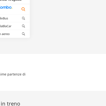
lixBus
laBlaCar
n aereo
ssime partenze di
 in treno