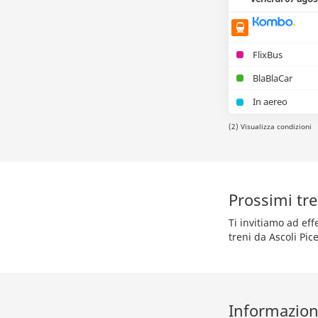
FlixBus
BlaBlaCar
In aereo
(2) Visualizza condizioni
Prossimi tre
Ti invitiamo ad ef
treni da Ascoli Pic
Informazioni