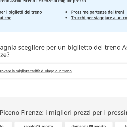
 treno Ascoli Piceno - Firenze al miglior prezzo
er i biglietti del treno
Prossime partenze dei treni
atiche
Trucchi per viaggiare a un c
nia scegliere per un biglietto del treno A
nze?
trovare la migliore tariffa di viaggio in treno
 Piceno Firenze: i migliori prezzi per i pross
to
sabato 08 agosto
domenica 09 agosto
l