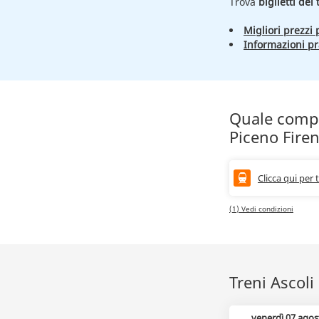
Trova
biglietti del
Migliori prezzi p
Informazioni pr
Quale compag
Piceno Fire
Clicca qui per 
(1) Vedi condizioni
Treni Ascoli
venerdì 07 agos