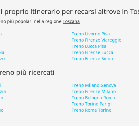
l proprio itinerario per recarsi altrove in T
treno più popolari nella regione
Toscana
o
Treno Livorno Pisa
Treno Firenze Viareggio
Treno Lucca Pisa
oia
Treno Firenze Lucca
zzo
Treno Firenze Siena
 treno più ricercati
i
Treno Milano Genova
zia
Treno Firenze Milano
no
Treno Bologna Roma
Treno Torino Parigi
go
Treno Roma Torino