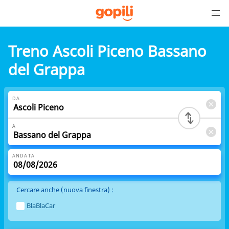
Treno Ascoli Piceno Bassano
del Grappa
DA
A
ANDATA
Cercare anche (nuova finestra) :
BlaBlaCar