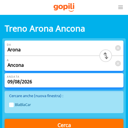
Treno Arona Ancona
DA
A
ANDATA
Cercare anche (nuova finestra) :
BlaBlaCar
Cerca