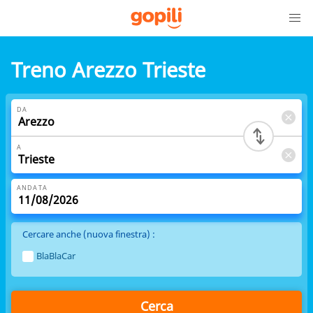
Treno Arezzo Trieste
DA
A
ANDATA
Cercare anche (nuova finestra) :
BlaBlaCar
Cerca