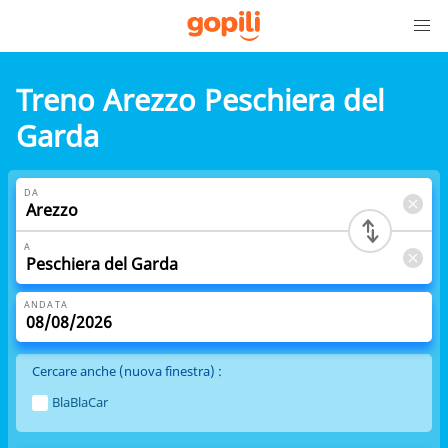
Treno Arezzo Peschiera del
Garda
DA
A
ANDATA
Cercare anche (nuova finestra) :
BlaBlaCar