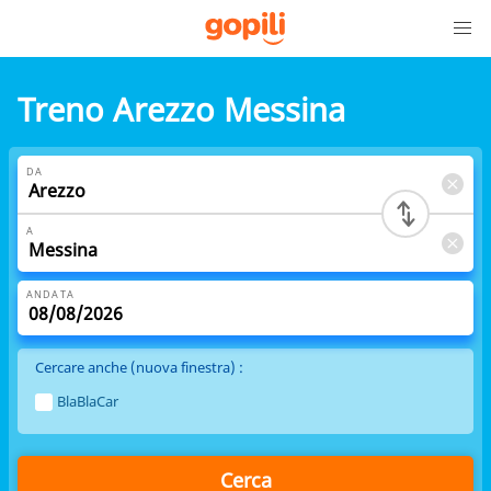
Treno Arezzo Messina
DA
A
ANDATA
Cercare anche (nuova finestra) :
BlaBlaCar
Cerca