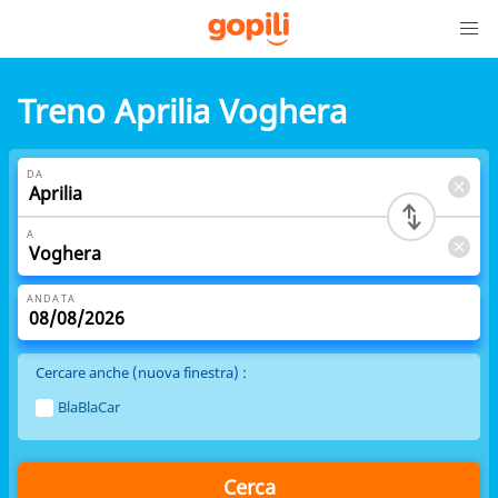
Treno Aprilia Voghera
DA
A
ANDATA
Cercare anche (nuova finestra) :
BlaBlaCar
Cerca