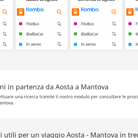
FlixBus
FlixBus
F
BlaBlaCar
BlaBlaCar
B
In aereo
In aereo
I
eni in partenza da Aosta a Mantova
fettuare una ricerca tramite il nostro modulo per consultare le pro
antova.
 utili per un viaggio Aosta - Mantova in tr