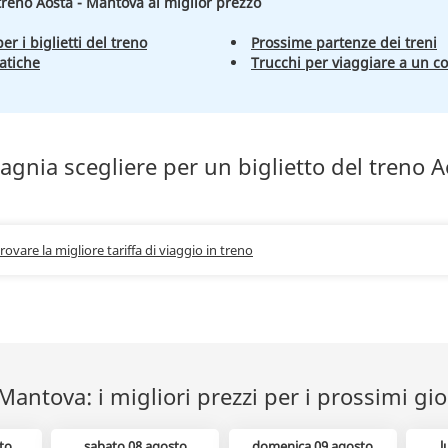
 treno Aosta - Mantova al miglior prezzo
er i biglietti del treno
Prossime partenze dei treni
atiche
Trucchi per viaggiare a un c
gnia scegliere per un biglietto del treno A
trovare la migliore tariffa di viaggio in treno
Mantova: i migliori prezzi per i prossimi gio
to
sabato 08 agosto
domenica 09 agosto
l