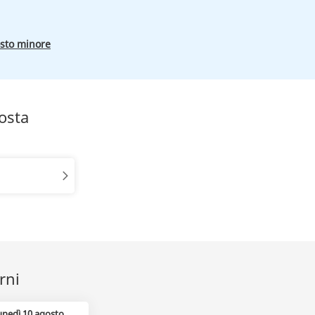
osto minore
osta
rni
unedì 10 agosto