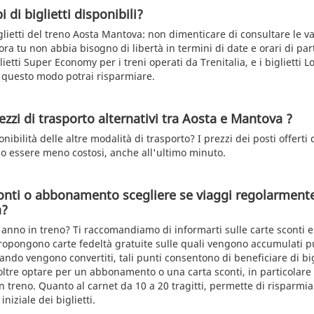
i di biglietti disponibili?
glietti del treno Aosta Mantova: non dimenticare di consultare le va
ra tu non abbia bisogno di libertà in termini di date e orari di par
lietti Super Economy per i treni operati da Trenitalia, e i biglietti L
in questo modo potrai risparmiare.
zzi di trasporto alternativi tra Aosta e Mantova ?
nibilità delle altre modalità di trasporto? I prezzi dei posti offerti 
 essere meno costosi, anche all'ultimo minuto.
onti o abbonamento scegliere se viaggi regolarmente
a?
l'anno in treno? Ti raccomandiamo di informarti sulle carte sconti 
 propongono carte fedeltà gratuite sulle quali vengono accumulati 
ando vengono convertiti, tali punti consentono di beneficiare di big
oltre optare per un abbonamento o una carta sconti, in particolare s
 treno. Quanto al carnet da 10 a 20 tragitti, permette di risparmia
 iniziale dei biglietti.