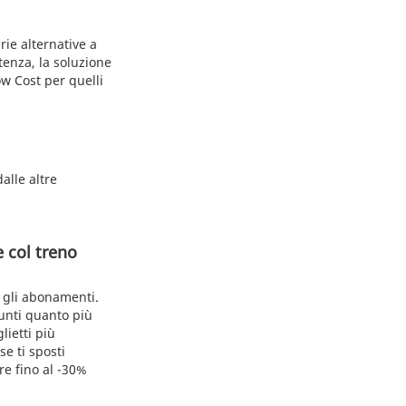
rie alternative a
tenza, la soluzione
ow Cost per quelli
dalle altre
 col treno
e gli abonamenti.
punti quanto più
lietti più
e ti sposti
re fino al -30%