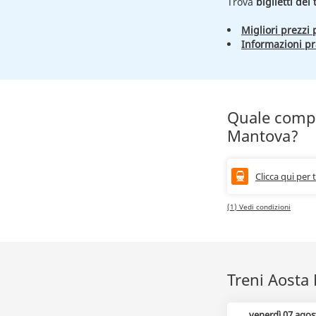
Trova
biglietti del
Migliori prezzi p
Informazioni pr
Quale compa
Mantova?
Clicca qui per 
(1) Vedi condizioni
Treni Aosta 
venerdì 07 agos