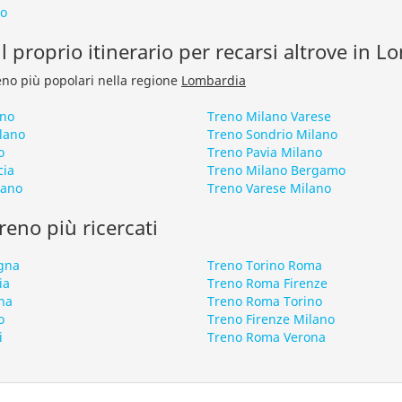
to
l proprio itinerario per recarsi altrove in 
treno più popolari nella regione
Lombardia
ano
Treno Milano Varese
lano
Treno Sondrio Milano
o
Treno Pavia Milano
cia
Treno Milano Bergamo
lano
Treno Varese Milano
 treno più ricercati
gna
Treno Torino Roma
ia
Treno Roma Firenze
na
Treno Roma Torino
o
Treno Firenze Milano
i
Treno Roma Verona