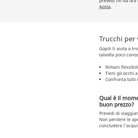
prevedi fin da ora 
Aosta
.
Trucchi per
Gopili ti aiuta a t
talvolta poco conos
Rimani flessibil
Tieni gli occhi 
Confronta tutti i
Qual è il mome
buon prezzo?
Prevedi di viaggia
Non perdere le ape
concludere l'acquis