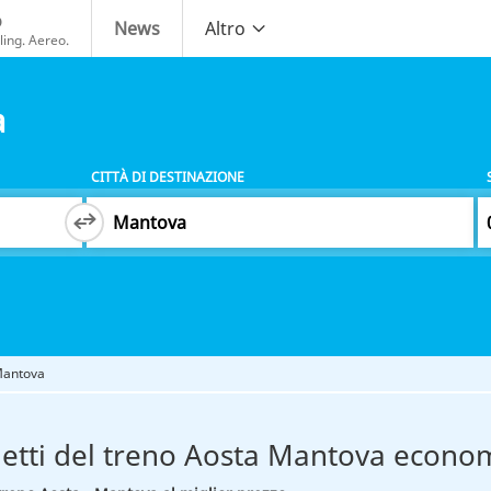
o
News
Altro
ing. Aereo.
a
CITTÀ DI DESTINAZIONE
Mantova
ietti del treno Aosta Mantova econom