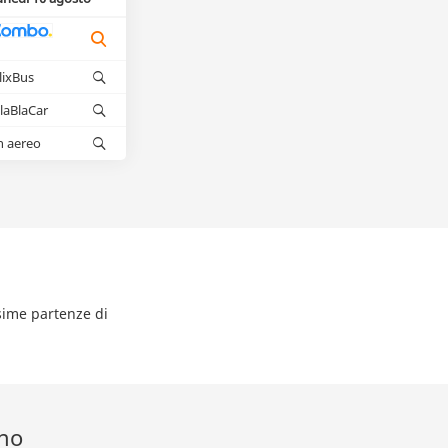
lixBus
laBlaCar
n aereo
ssime partenze di
eno