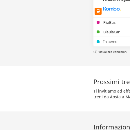
FlixBus
BlaBlaCar
In aereo
(2) Visualizza condizioni
Prossimi tr
Ti invitiamo ad ef
treni da Aosta a M
Informazioni