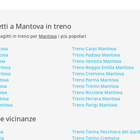
retti a Mantova in treno
ragitti in treno per
Mantova
i più popolari
tova
Treno Carpi Mantova
tova
Treno Padova Mantova
ova
Treno Venezia Mantova
ntova
Treno Reggio Emilia Mantova
ntova
Treno Cremona Mantova
tova
Treno Parma Mantova
ova
Treno Trento Mantova
tova
Treno Riccione Mantova
tova
Treno Ferrara Mantova
antova
Treno Parigi Mantova
le vicinanze
na
Treno Torino Peschiera del Gar
ia
Treno Torino Cremona