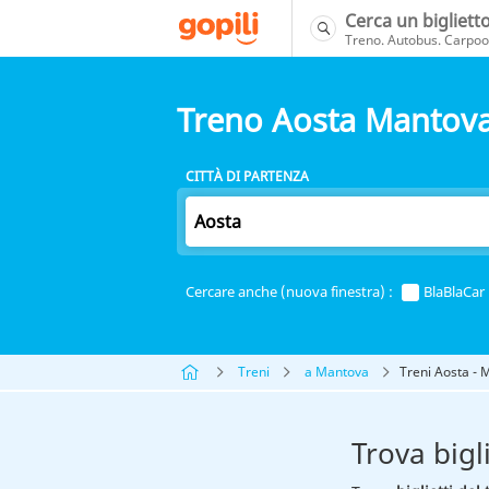
Cerca un bigliett
Treno. Autobus. Carpool
Treno Aosta Mantov
CITTÀ DI PARTENZA
Cercare anche (nuova finestra) :
BlaBlaCar
Treni
a Mantova
Treni Aosta - 
Trova bigl