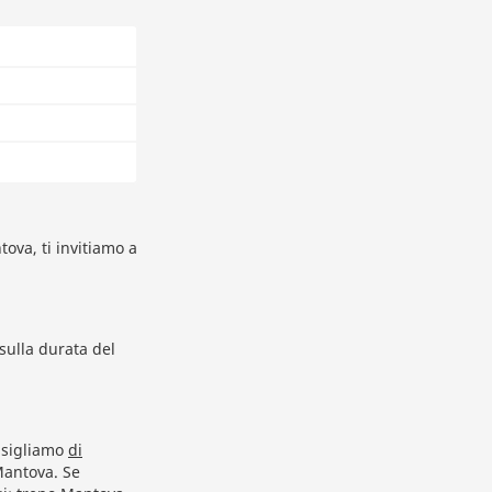
ova, ti invitiamo a
sulla durata del
onsigliamo
di
Mantova. Se