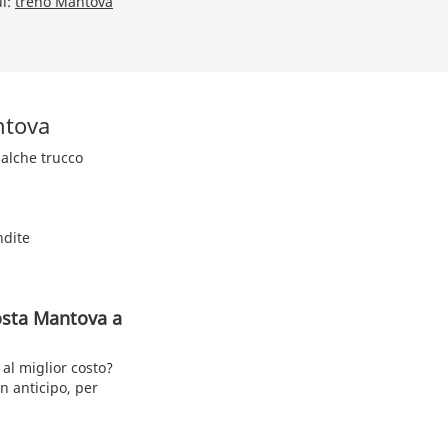
ui:
treno Mantova
ntova
ualche trucco
ndite
Aosta Mantova a
al miglior costo?
n anticipo, per