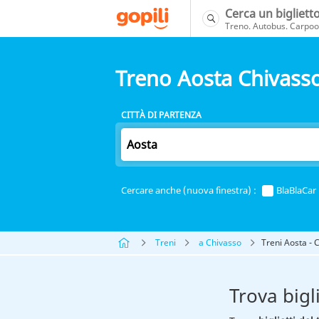
Cerca un bigliett
Treno. Autobus. Carpool
Treno Aosta Chivass
CITTÀ DI PARTENZA
Cercare anche (nuova finestra) :
BlaBlaCar
Treni
a Chivasso
Treni Aosta - 
Trova bigl