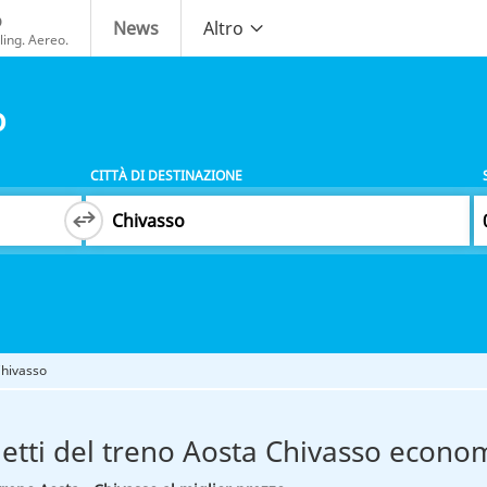
o
News
Altro
ing. Aereo.
o
CITTÀ DI DESTINAZIONE
Chivasso
ietti del treno Aosta Chivasso econom