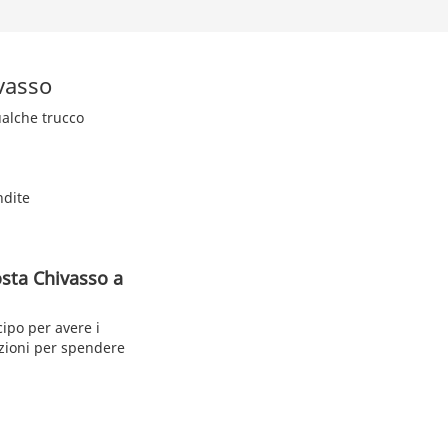
vasso
qualche trucco
ndite
osta Chivasso a
cipo per avere i
azioni per spendere