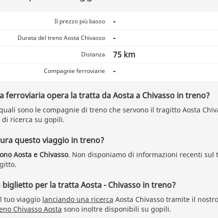
-
Il prezzo più basso
-
Durata del treno Aosta Chivasso
75 km
Distanza
-
Compagnie ferroviarie
ferroviaria opera la tratta da Aosta a Chivasso in treno?
uali sono le compagnie di treno che servono il tragitto Aosta Chiva
 di ricerca su gopili.
ra questo viaggio in treno?
dono Aosta e Chivasso
. Non disponiamo di informazioni recenti sul
gitto.
iglietto per la tratta Aosta - Chivasso in treno?
il tuo viaggio
lanciando una ricerca
Aosta Chivasso tramite il nost
reno Chivasso Aosta
sono inoltre disponibili su gopili.