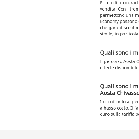
Prima di procurarti 
vendita. Con i tren
permettono una magg
Economy possono es
che garantisce il m
simile, in partico
Quali sono i me
Il percorso Aosta 
offerte disponibili
Quali sono i mi
Aosta Chivass
In confronto ai per
a basso costo. Il f
euro sulla tariffa 