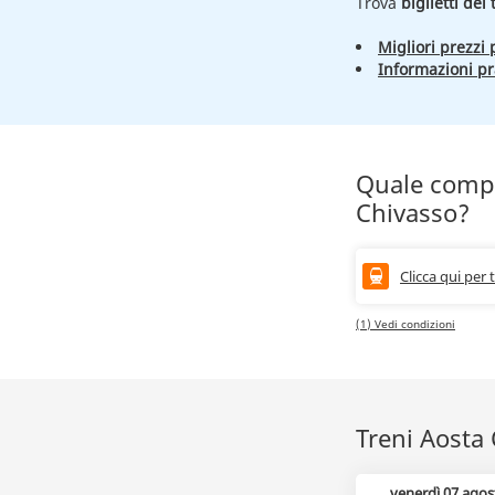
Trova
biglietti del
Migliori prezzi p
Informazioni pr
Quale compa
Chivasso?
Clicca qui per 
(1) Vedi condizioni
Treni Aosta 
venerdì 07 agos