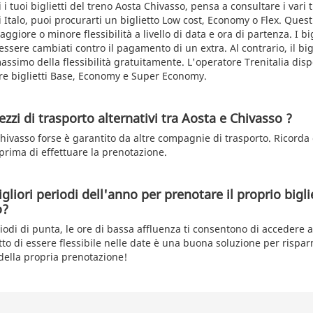
i tuoi biglietti del treno Aosta Chivasso, pensa a consultare i vari tip
i Italo, puoi procurarti un biglietto Low cost, Economy o Flex. Questi 
iore o minore flessibilità a livello di data e ora di partenza. I bi
sere cambiati contro il pagamento di un extra. Al contrario, il bigl
assimo della flessibilità gratuitamente. L'operatore Trenitalia dis
lare biglietti Base, Economy e Super Economy.
zzi di trasporto alternativi tra Aosta e Chivasso ?
Chivasso forse è garantito da altre compagnie di trasporto. Ricorda 
 prima di effettuare la prenotazione.
gliori periodi dell'anno per prenotare il proprio bigli
o?
iodi di punta, le ore di bassa affluenza ti consentono di accedere a 
atto di essere flessibile nelle date è una buona soluzione per risp
sdella propria prenotazione!