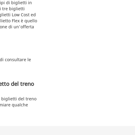
i di biglietti in
tre biglietti
glietti Low Cost ed
ietto Flex è quello
pone di un'offerta
di consultare le
etto del treno
biglietti del treno
armiare qualche