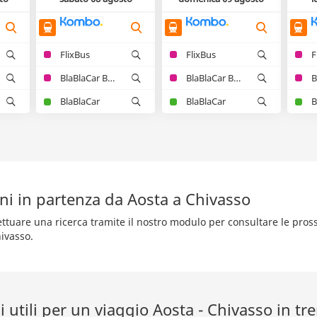
FlixBus
FlixBus
F
BlaBlaCar Bus
BlaBlaCar Bus
BlaBlaCar
BlaBlaCar
B
ni in partenza da Aosta a Chivasso
fettuare una ricerca tramite il nostro modulo per consultare le pro
hivasso.
 utili per un viaggio Aosta - Chivasso in tr