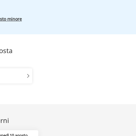
osto minore
osta
orni
unedì 10 agosto