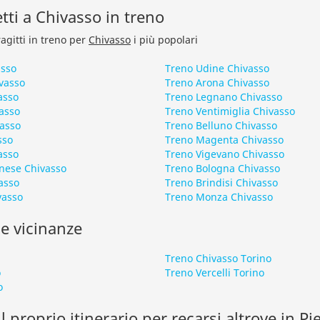
etti a Chivasso in treno
ragitti in treno per
Chivasso
i più popolari
asso
Treno Udine Chivasso
vasso
Treno Arona Chivasso
asso
Treno Legnano Chivasso
asso
Treno Ventimiglia Chivasso
vasso
Treno Belluno Chivasso
sso
Treno Magenta Chivasso
asso
Treno Vigevano Chivasso
inese Chivasso
Treno Bologna Chivasso
asso
Treno Brindisi Chivasso
vasso
Treno Monza Chivasso
le vicinanze
a
Treno Chivasso Torino
o
Treno Vercelli Torino
o
l proprio itinerario per recarsi altrove in P