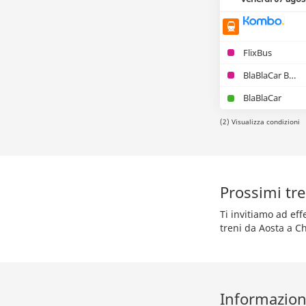
FlixBus
BlaBlaCar Bus
BlaBlaCar
(2) Visualizza condizioni
Prossimi tre
Ti invitiamo ad ef
treni da Aosta a C
Informazioni