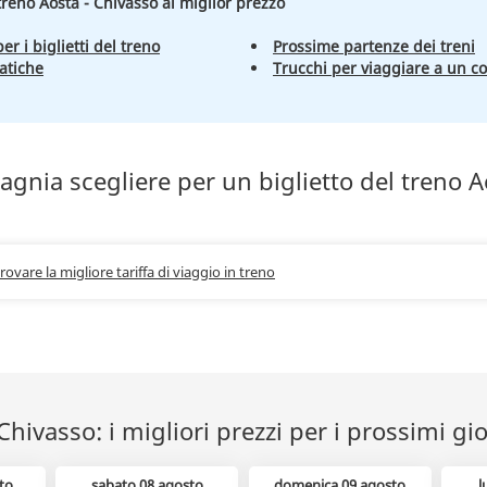
 treno Aosta - Chivasso al miglior prezzo
er i biglietti del treno
Prossime partenze dei treni
atiche
Trucchi per viaggiare a un c
gnia scegliere per un biglietto del treno A
trovare la migliore tariffa di viaggio in treno
Chivasso: i migliori prezzi per i prossimi gi
to
sabato 08 agosto
domenica 09 agosto
l