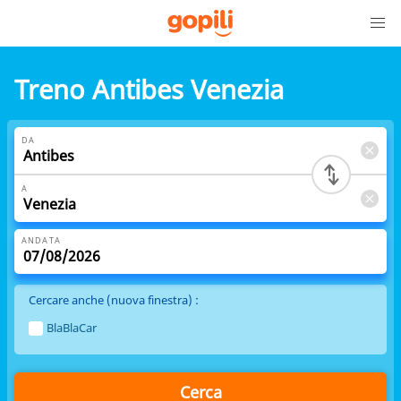
Treno Antibes Venezia
DA
A
ANDATA
Cercare anche (nuova finestra) :
BlaBlaCar
Cerca