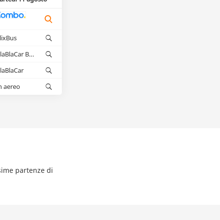
lixBus
BlaBlaCar Bus
laBlaCar
n aereo
ssime partenze di