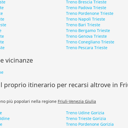
ste
Treno Brescia Trieste
te
Treno Padova Trieste
te
Treno Pordenone Trieste
ste
Treno Napoli Trieste
este
Treno Bari Trieste
e
Treno Bergamo Trieste
ste
Treno Genova Trieste
te
Treno Conegliano Trieste
ste
Treno Pescara Trieste
le vicinanze
ne
l proprio itinerario per recarsi altrove in Fr
treno più popolari nella regione
Friuli-Venezia Giulia
e
Treno Udine Gorizia
Udine
Treno Trieste Gorizia
ne
Treno Pordenone Gorizia