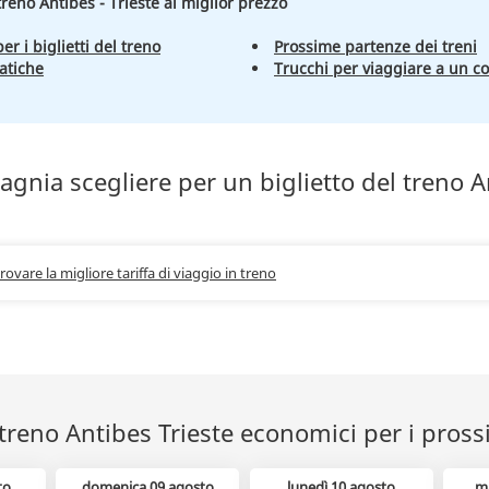
 treno Antibes - Trieste al miglior prezzo
er i biglietti del treno
Prossime partenze dei treni
atiche
Trucchi per viaggiare a un c
gnia scegliere per un biglietto del treno A
trovare la migliore tariffa di viaggio in treno
l treno Antibes Trieste economici per i pross
to
domenica 09 agosto
lunedì 10 agosto
m