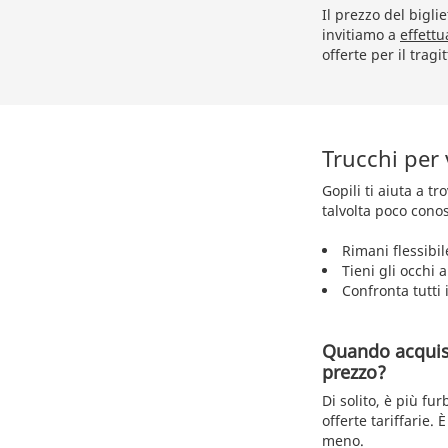
Il prezzo del bigli
invitiamo a
effettu
offerte per il tragi
Trucchi per 
Gopili ti aiuta a t
talvolta poco conos
Rimani flessibil
Tieni gli occhi 
Confronta tutti i
Quando acquista
prezzo?
Di solito, è più fu
offerte tariffarie
meno.