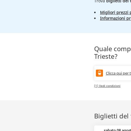
Trova
biglietti del
Migliori prezzi p
Informazioni pr
Quale compa
Trieste?
Clicca qui per 
(1) Vedi condizioni
Biglietti de
sabato 08 agos