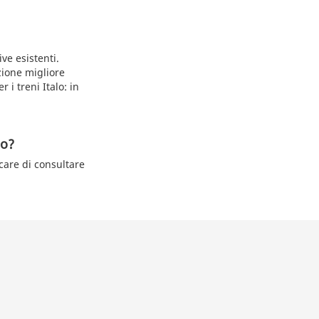
ive esistenti.
zione migliore
 i treni Italo: in
to?
icare di consultare