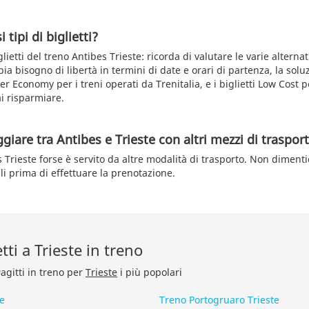
 tipi di biglietti?
lietti del treno Antibes Trieste: ricorda di valutare le varie alternat
a bisogno di libertà in termini di date e orari di partenza, la solu
er Economy per i treni operati da Trenitalia, e i biglietti Low Cost per
i risparmiare.
ggiare tra Antibes e Trieste con altri mezzi di traspor
s Trieste forse è servito da altre modalità di trasporto. Non diment
bili prima di effettuare la prenotazione.
etti a Trieste in treno
ragitti in treno per
Trieste
i più popolari
e
Treno Portogruaro Trieste