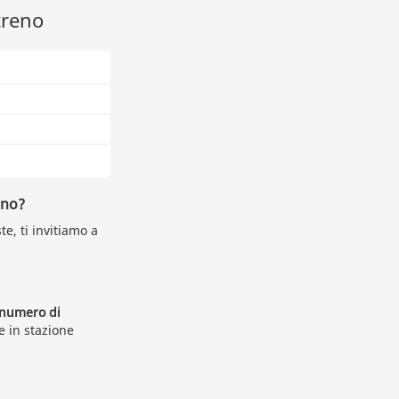
treno
eno?
e, ti invitiamo a
 numero di
e in stazione