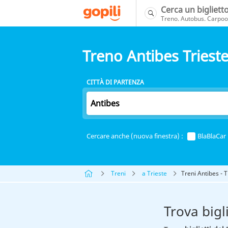
Cerca un bigliett
Treno. Autobus. Carpool
Treno Antibes Triest
CITTÀ DI PARTENZA
Cercare anche (nuova finestra) :
BlaBlaCar
Treni
a Trieste
Treni Antibes - T
Trova bigl