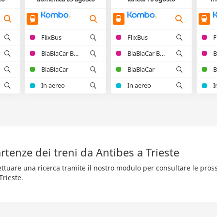
FlixBus
FlixBus
F
BlaBlaCar Bus
BlaBlaCar Bus
BlaBlaCar
BlaBlaCar
B
In aereo
In aereo
I
tenze dei treni da Antibes a Trieste
fettuare una ricerca tramite il nostro modulo per consultare le pro
Trieste.