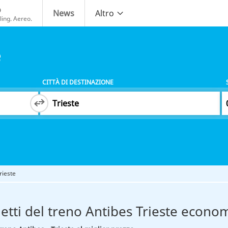
o
News
Altro
ing. Aereo.
e
CITTÀ DI DESTINAZIONE
rieste
ietti del treno Antibes Trieste econom