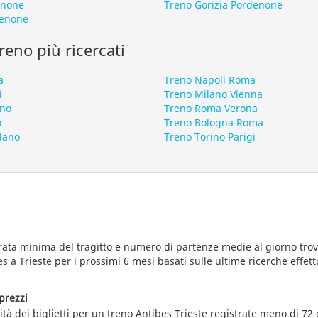
enone
Treno Gorizia Pordenone
denone
 treno più ricercati
a
Treno Napoli Roma
i
Treno Milano Vienna
ano
Treno Roma Verona
o
Treno Bologna Roma
lano
Treno Torino Parigi
rata minima del tragitto e numero di partenze medie al giorno trova
s a Trieste per i prossimi 6 mesi basati sulle ultime ricerche effett
prezzi
lità dei biglietti per un treno Antibes Trieste registrate meno di 72 