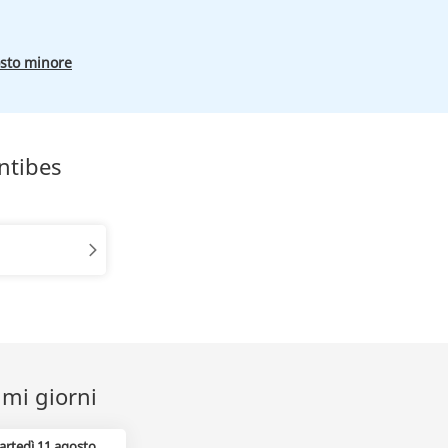
osto minore
ntibes
imi giorni
artedì 11 agosto