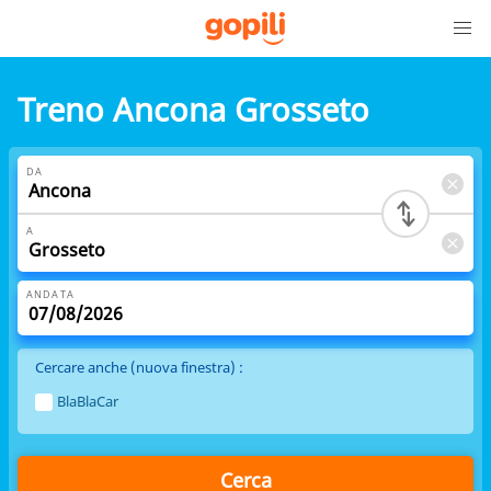
Treno Ancona Grosseto
DA
A
ANDATA
Cercare anche (nuova finestra) :
BlaBlaCar
Cerca