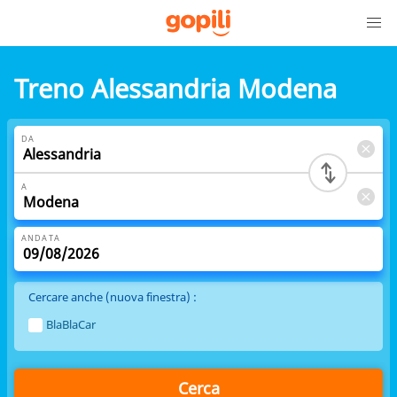
Treno Alessandria Modena
DA
A
ANDATA
Cercare anche (nuova finestra) :
BlaBlaCar
Cerca