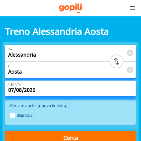
Treno Alessandria Aosta
DA
A
ANDATA
Cercare anche (nuova finestra) :
BlaBlaCar
Cerca