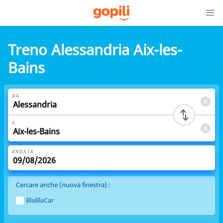
Treno Alessandria Aix-les-
Bains
DA
A
ANDATA
Cercare anche (nuova finestra) :
BlaBlaCar