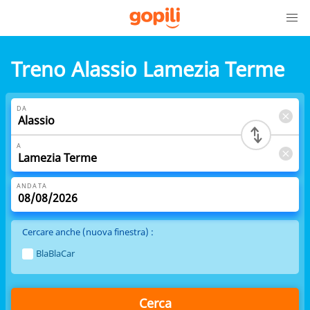
Treno Alassio Lamezia Terme
DA
A
ANDATA
Cercare anche (nuova finestra) :
BlaBlaCar
Cerca