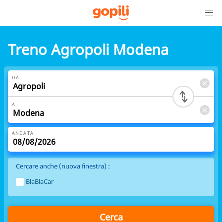
Treno Agropoli Modena
DA
A
ANDATA
Cercare anche (nuova finestra) :
BlaBlaCar
Cerca