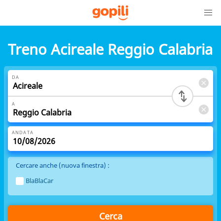
Treno Acireale Reggio Calabria
DA
A
ANDATA
Cercare anche (nuova finestra) :
BlaBlaCar
Cerca