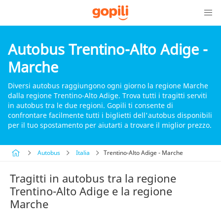
Autobus Trentino-Alto Adige -
Marche
Diversi autobus raggiungono ogni giorno la regione Marche
dalla regione Trentino-Alto Adige. Trova tutti i tragitti serviti
in autobus tra le due regioni. Gopili ti consente di
confrontare facilmente tutti i biglietti dell'autobus disponibili
per il tuo spostamento per aiutarti a trovare il miglior prezzo.
Autobus
Italia
Trentino-Alto Adige - Marche
Tragitti in autobus tra la regione
Trentino-Alto Adige e la regione
Marche