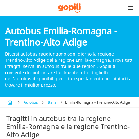
Autobus Emilia-Romagna -
Trentino-Alto Adige
Diversi autobus raggiungono ogni giorno la regione
Trentino-Alto Adige dalla regione Emilia-Romagna. Trova tutti
i tragitti serviti in autobus tra le due regioni. Gopili ti
consente di confrontare facilmente tutti i biglietti
dell'autobus disponibili per il tuo spostamento per aiutarti a
trovare il miglior prezzo.
Autobus
Italia
Emilia-Romagna - Trentino-Alto Adige
Tragitti in autobus tra la regione
Emilia-Romagna e la regione Trentino-
Alto Adige