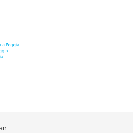
a a Foggia
ggia
ia
man