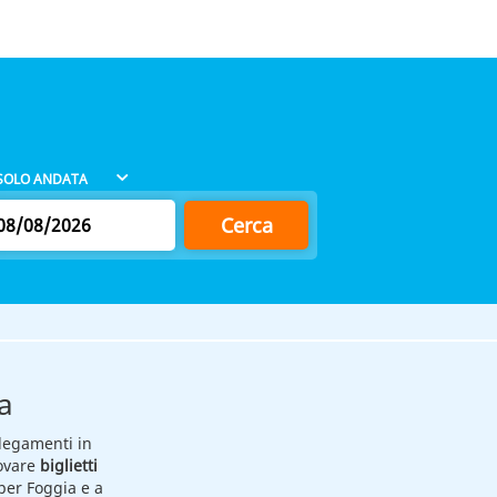
Cerca
a
llegamenti in
rovare
biglietti
 per Foggia e a