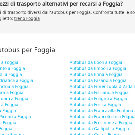
zzi di trasporto alternativi per recarsi a Foggia?
i di trasporto diversi dall'autobus per Foggia. Confronta tutte le s
glietto:
treno Foggia
autobus per Foggia
 a Foggia
Autobus da Eboli a Foggia
nto a Foggia
Autobus da Empoli a Foggia
li a Foggia
Autobus da Enna a Foggia
riatica a Foggia
Autobus da Fasano a Foggia
ndria a Foggia
Autobus da Fiorenzuola d'Arda 
ra a Foggia
Autobus da Fisciano a Foggia
rdam a Foggia
Autobus da Foligno a Foggia
 a Foggia
Autobus da Forlì a Foggia
a Foggia
Autobus da Francavilla Fontana 
Piceno a Foggia
Autobus da Francoforte a Foggi
a Foggia
Autobus da Frosinone a Foggia
Foggia
Autobus da Gallipoli a Foggia
no a Foggia
Autobus da Gela a Foggia