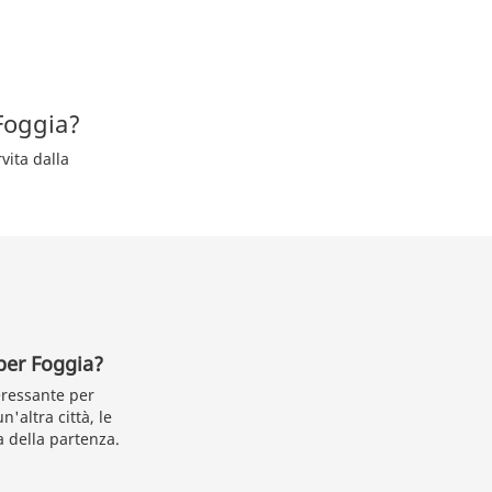
Foggia?
vita dalla
 per Foggia?
eressante per
'altra città, le
a della partenza.