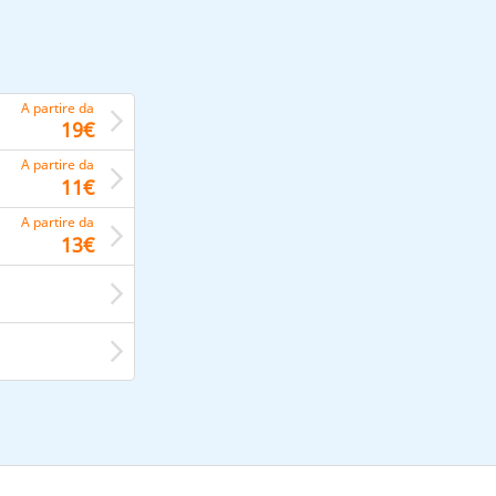
A partire da
19€
A partire da
11€
A partire da
13€