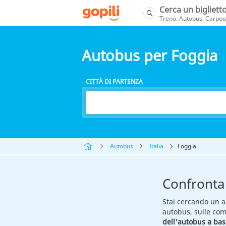
Cerca un bigliett
Treno. Autobus. Carpool
Autobus per Foggia
CITTÀ DI PARTENZA
Autobus
Italia
Foggia
Confronta 
Stai cercando un a
autobus, sulle com
dell'autobus a bas