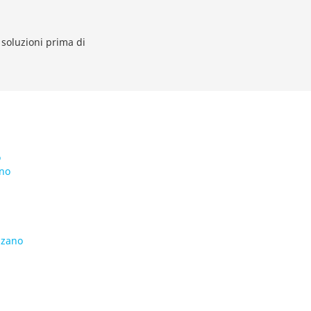
 soluzioni prima di
o
ano
zzano