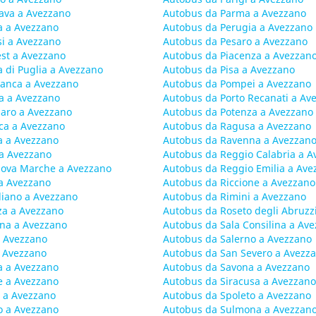
lava a Avezzano
Autobus da Parma a Avezzano
a a Avezzano
Autobus da Perugia a Avezzano
si a Avezzano
Autobus da Pesaro a Avezzano
st a Avezzano
Autobus da Piacenza a Avezzan
 di Puglia a Avezzano
Autobus da Pisa a Avezzano
anca a Avezzano
Autobus da Pompei a Avezzano
a a Avezzano
Autobus da Porto Recanati a Av
aro a Avezzano
Autobus da Potenza a Avezzano
ica a Avezzano
Autobus da Ragusa a Avezzano
a a Avezzano
Autobus da Ravenna a Avezzan
 a Avezzano
Autobus da Reggio Calabria a A
nova Marche a Avezzano
Autobus da Reggio Emilia a Ave
a Avezzano
Autobus da Riccione a Avezzano
iano a Avezzano
Autobus da Rimini a Avezzano
za a Avezzano
Autobus da Roseto degli Abruzz
na a Avezzano
Autobus da Sala Consilina a Av
a Avezzano
Autobus da Salerno a Avezzano
 Avezzano
Autobus da San Severo a Avezz
a a Avezzano
Autobus da Savona a Avezzano
e a Avezzano
Autobus da Siracusa a Avezzano
 a Avezzano
Autobus da Spoleto a Avezzano
o a Avezzano
Autobus da Sulmona a Avezzan