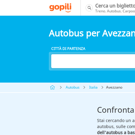
Cerca un bigliett
Treno. Autobus. Carpool
Autobus per Avezza
CITTÀ DI PARTENZA
Autobus
Italia
Avezzano
Confronta 
Stai cercando un a
autobus, sulle com
dell'autobus a bas