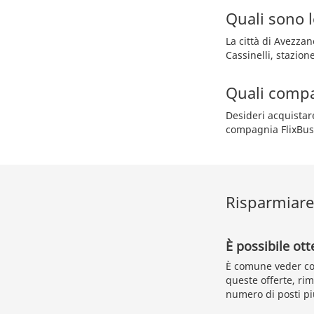
Quali sono l
La città di Avezzan
Cassinelli, stazion
Quali compa
Desideri acquistar
compagnia FlixBus
Risparmiare 
È possibile ott
È comune veder com
queste offerte, ri
numero di posti pi