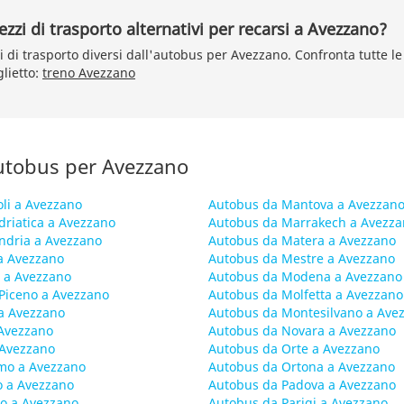
zzi di trasporto alternativi per recarsi a Avezzano?
i di trasporto diversi dall'autobus per Avezzano. Confronta tutte le
glietto:
treno Avezzano
autobus per Avezzano
li a Avezzano
Autobus da Mantova a Avezzan
driatica a Avezzano
Autobus da Marrakech a Avezz
ndria a Avezzano
Autobus da Matera a Avezzano
a Avezzano
Autobus da Mestre a Avezzano
 a Avezzano
Autobus da Modena a Avezzano
 Piceno a Avezzano
Autobus da Molfetta a Avezzano
 a Avezzano
Autobus da Montesilvano a Ave
 Avezzano
Autobus da Novara a Avezzano
 Avezzano
Autobus da Orte a Avezzano
mo a Avezzano
Autobus da Ortona a Avezzano
o a Avezzano
Autobus da Padova a Avezzano
o a Avezzano
Autobus da Parigi a Avezzano