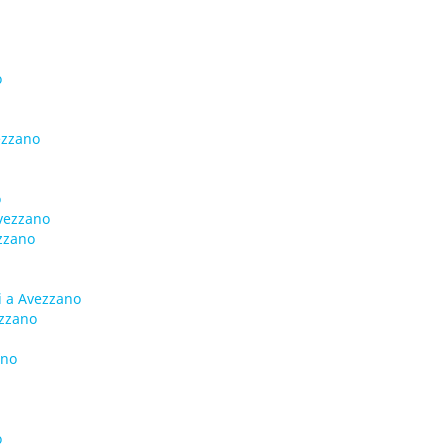
o
ezzano
o
vezzano
zzano
i a Avezzano
ezzano
ano
o