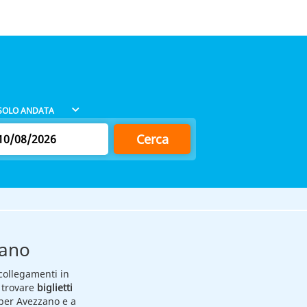
Cerca
zano
collegamenti in
 trovare
biglietti
s per Avezzano e a