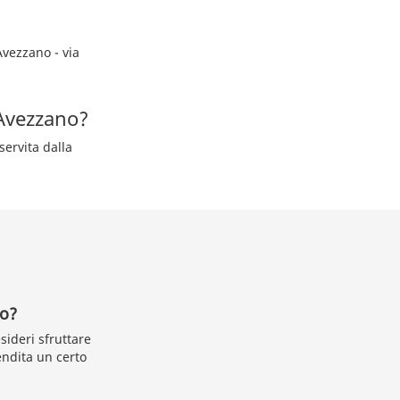
Avezzano - via
Avezzano?
servita dalla
no?
sideri sfruttare
endita un certo