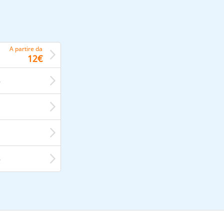
A partire da
12€