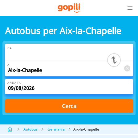
Autobus per Aix-la-Chapelle
DA
A
ANDATA
Cerca
Autobus
Germania
Aix-la-Chapelle