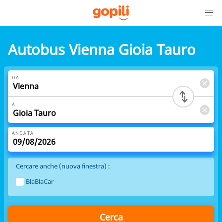
Autobus Vienna Gioia Tauro
DA
A
ANDATA
Cercare anche (nuova finestra) :
BlaBlaCar
Cerca