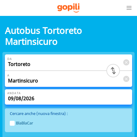
Autobus Tortoreto
Martinsicuro
DA
A
ANDATA
Cercare anche (nuova finestra) :
BlaBlaCar