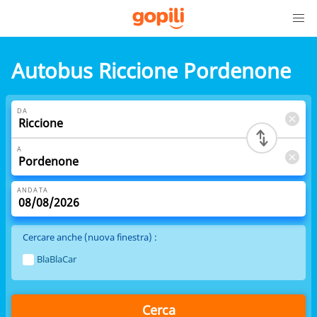
Autobus Riccione Pordenone
DA
A
ANDATA
Cercare anche (nuova finestra) :
BlaBlaCar
Cerca