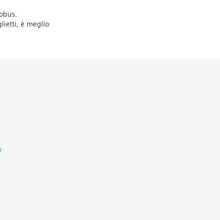
tobus.
lietti, è meglio
i