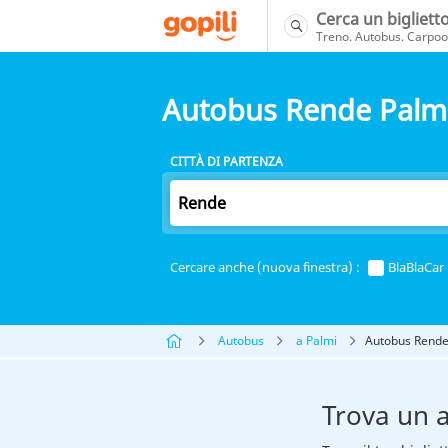
Cerca un bigliett
Treno. Autobus. Carpool
Autobus Rende Palm
CITTÀ DI PARTENZA
Cercare anche (nuova finestra) :
BlaBlaCar
Autobus
a Palmi
Autobus Rende
Trova un 