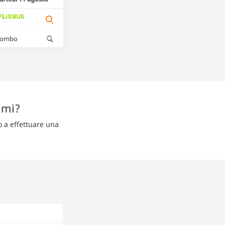
kombo
lmi?
o a effettuare una