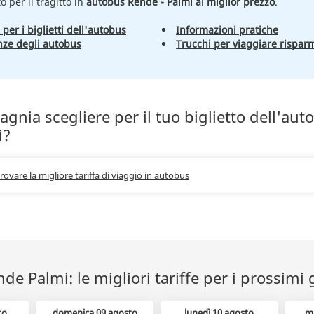
to per il tragitto in
autobus Rende - Palmi al miglior prezzo
.
 per i biglietti dell'autobus
Informazioni pratiche
nze degli autobus
Trucchi per viaggiare rispar
nia scegliere per il tuo biglietto dell'aut
i?
trovare la migliore tariffa di viaggio in autobus
e Palmi: le migliori tariffe per i prossimi 
to
domenica 09 agosto
lunedì 10 agosto
m