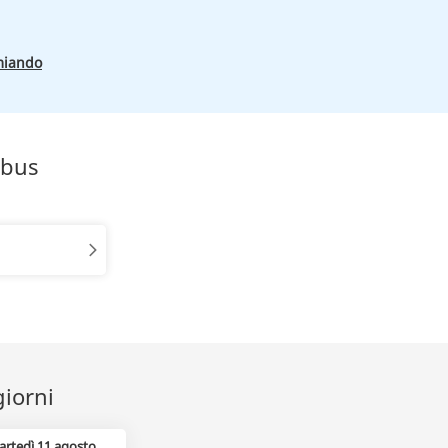
miando
obus
giorni
artedì 11 agosto