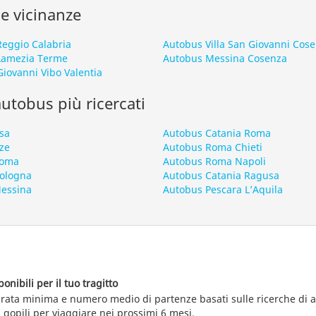
le vicinanze
eggio Calabria
Autobus Villa San Giovanni Cos
Lamezia Terme
Autobus Messina Cosenza
Giovanni Vibo Valentia
 autobus più ricercati
sa
Autobus Catania Roma
ze
Autobus Roma Chieti
Roma
Autobus Roma Napoli
Bologna
Autobus Catania Ragusa
Messina
Autobus Pescara L’Aquila
nibili per il tuo tragitto
durata minima e numero medio di partenze basati sulle ricerche di
 gopili per viaggiare nei prossimi 6 mesi.