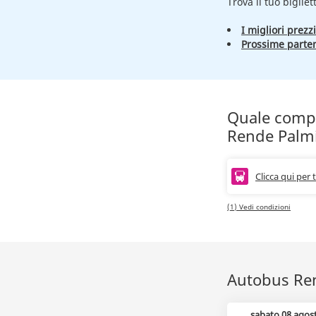
Trova il tuo bigliet
I migliori prezzi
Prossime parte
Quale compag
Rende Palm
Clicca qui per 
(1) Vedi condizioni
Autobus Rend
sabato 08 agos