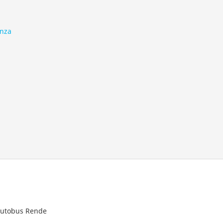
enza
 autobus Rende