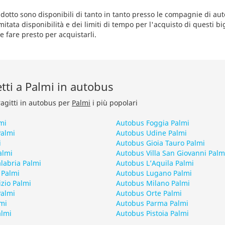
ridotto sono disponibili di tanto in tanto presso le compagnie di au
itata disponibilità e dei limiti di tempo per l'acquisto di questi big
e fare presto per acquistarli.
retti a Palmi in autobus
ragitti in autobus per
Palmi
i più popolari
mi
Autobus Foggia Palmi
Palmi
Autobus Udine Palmi
i
Autobus Gioia Tauro Palmi
almi
Autobus Villa San Giovanni Palm
labria Palmi
Autobus L’Aquila Palmi
 Palmi
Autobus Lugano Palmi
zio Palmi
Autobus Milano Palmi
Palmi
Autobus Orte Palmi
mi
Autobus Parma Palmi
almi
Autobus Pistoia Palmi