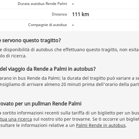
-
Durata autobus Rende Palmi
111 km
Distanza
-
Compagnie di autobus
 servono questo tragitto?
le disponibilità di autobus che effettuano questo tragitto, non esitar
lo di ricerca.
 del viaggio da Rende a Palmi in autobus?
arano in bus Rende da Palmi; la durata del tragitto può variare a 
consigliamo di arrivare almeno 20 minuti prima dell'orario della pa
trovato per un pullman Rende Palmi
sortito informazioni recenti sulla tariffa di un biglietto per un b
ttua una ricerca
sul nostro sito per trovarne. Se ti occorre un bigliet
sultare le informazioni relative a un
Palmi Rende in autobus
.