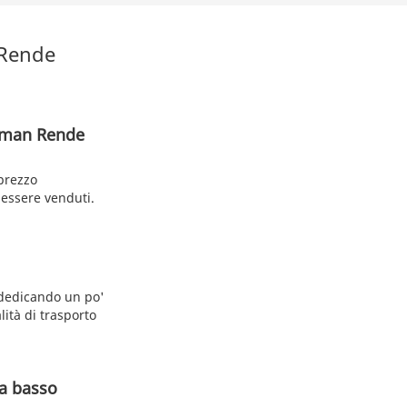
 Rende
llman Rende
prezzo
a essere venduti.
 dedicando un po'
lità di trasporto
 a basso