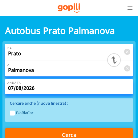
Autobus Prato Palmanova
DA
A
ANDATA
Cercare anche (nuova finestra) :
BlaBlaCar
Cerca