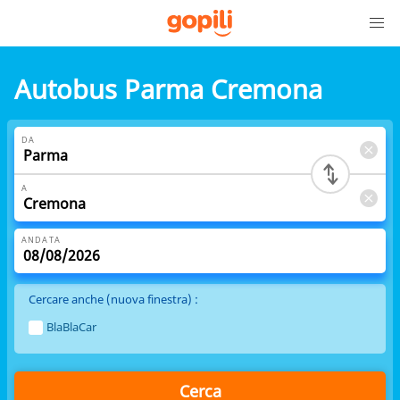
Autobus Parma Cremona
DA
A
ANDATA
Cercare anche (nuova finestra) :
BlaBlaCar
Cerca