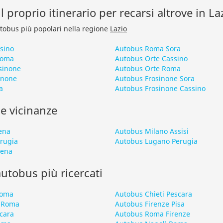
l proprio itinerario per recarsi altrove in La
autobus più popolari nella regione
Lazio
sino
Autobus Roma Sora
Roma
Autobus Orte Cassino
sinone
Autobus Orte Roma
inone
Autobus Frosinone Sora
a
Autobus Frosinone Cassino
le vicinanze
ena
Autobus Milano Assisi
rugia
Autobus Lugano Perugia
iena
 autobus più ricercati
Roma
Autobus Chieti Pescara
 Roma
Autobus Firenze Pisa
cara
Autobus Roma Firenze