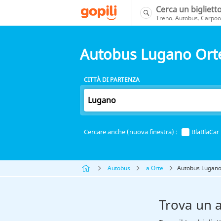
Cerca un bigliett
Treno. Autobus. Carpool
Autobus Lugano Ort
CITTÀ DI PARTENZA
Cercare anche (nuova finestra) :
BlaBlaCar
Autobus
a Orte
Autobus Lugano
Trova un 