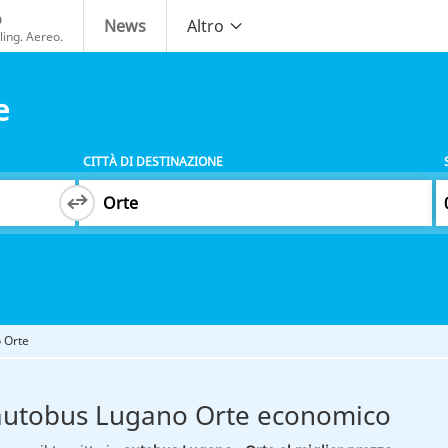
o
News
Altro
ing. Aereo.
e
CITTÀ DI DESTINAZIONE
 Orte
autobus Lugano Orte economico