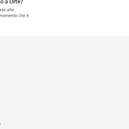
no a Orte?
ase alle
l momento che è
e