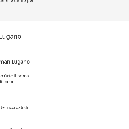
ere le tariffe per
 Lugano
ullman Lugano
no Orte
il prima
 di meno.
e, ricordati di