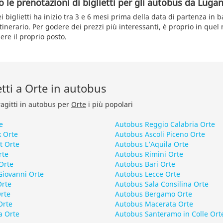
le prenotazioni di biglietti per gli autobus da Luga
 biglietti ha inizio tra 3 e 6 mesi prima della data di partenza in b
tinerario. Per godere dei prezzi più interessanti, è proprio in que
re il proprio posto.
retti a Orte in autobus
ragitti in autobus per
Orte
i più popolari
e
Autobus Reggio Calabria Orte
 Orte
Autobus Ascoli Piceno Orte
t Orte
Autobus L’Aquila Orte
rte
Autobus Rimini Orte
Orte
Autobus Bari Orte
Giovanni Orte
Autobus Lecce Orte
Orte
Autobus Sala Consilina Orte
rte
Autobus Bergamo Orte
Orte
Autobus Macerata Orte
a Orte
Autobus Santeramo in Colle Ort