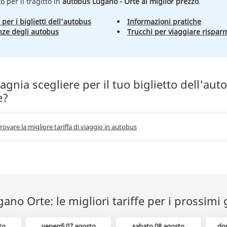
to per il tragitto in
autobus Lugano - Orte al miglior prezzo
.
 per i biglietti dell'autobus
Informazioni pratiche
nze degli autobus
Trucchi per viaggiare rispar
nia scegliere per il tuo biglietto dell'aut
e?
trovare la migliore tariffa di viaggio in autobus
no Orte: le migliori tariffe per i prossimi 
to
venerdì 07 agosto
sabato 08 agosto
do