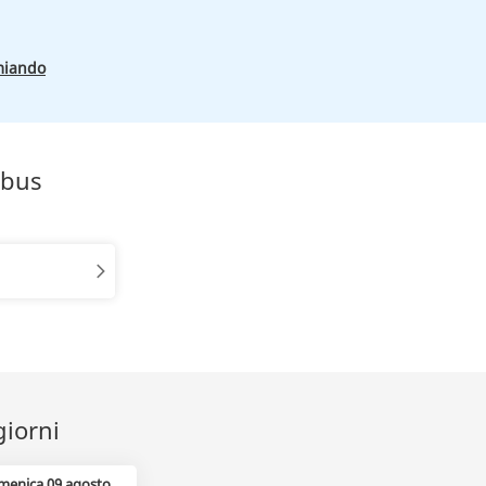
miando
obus
giorni
menica 09 agosto