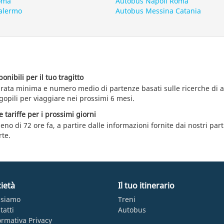
oma
Autobus Napoli Roma
alermo
Autobus Messina Catania
nibili per il tuo tragitto
durata minima e numero medio di partenze basati sulle ricerche di
gopili per viaggiare nei prossimi 6 mesi.
e tariffe per i prossimi giorni
eno di 72 ore fa, a partire dalle informazioni fornite dai nostri par
te.
ietà
Il tuo itinerario
 siamo
Treni
tatti
Autobus
ormativa Privacy