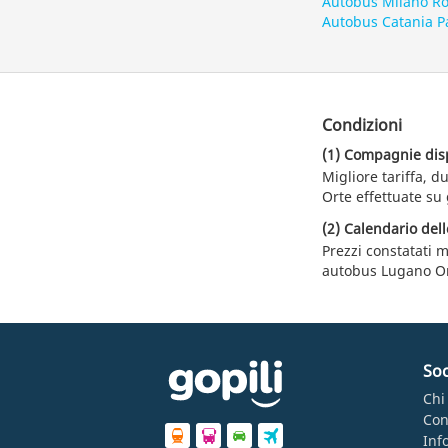
Autobus Milano R
Autobus Catania P
Condizioni
(1) Compagnie dispo
Migliore tariffa, 
Orte effettuate su 
(2) Calendario dell
Prezzi constatati m
autobus Lugano Or
Soc
Chi
Con
Inf