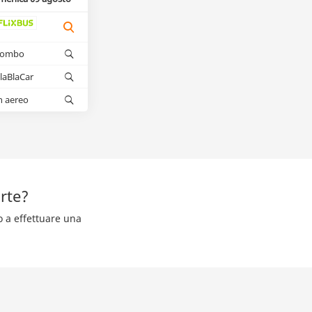
kombo
laBlaCar
n aereo
rte?
o a effettuare una