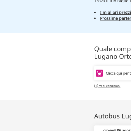
Trova il tuo bigliet
I migliori prezzi
Prossime parte
Quale compag
Lugano Ort
Clicca qui per 
(1) Vedi condizioni
Autobus Luga
giovedì 06 agos