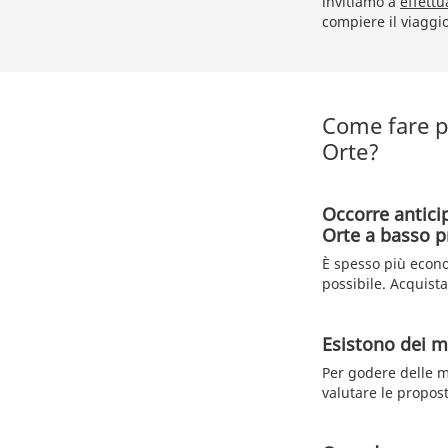
invitiamo a
effettu
compiere il viaggi
Come fare p
Orte?
Occorre antici
Orte a basso p
È spesso più econo
possibile. Acquista
Esistono dei me
Per godere delle m
valutare le propost